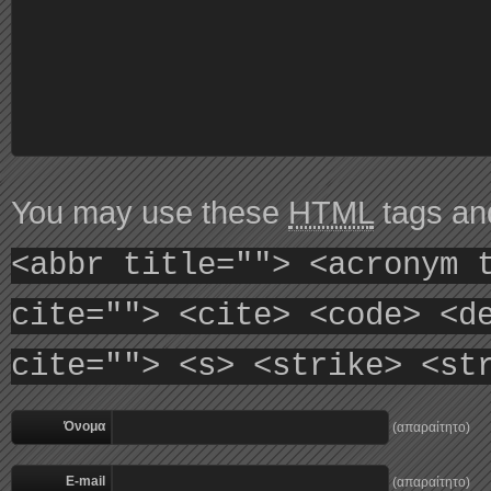
You may use these
HTML
tags and
<abbr title=""> <acronym 
cite=""> <cite> <code> <d
cite=""> <s> <strike> <st
Όνομα
(απαραίτητο)
E-mail
(απαραίτητο)