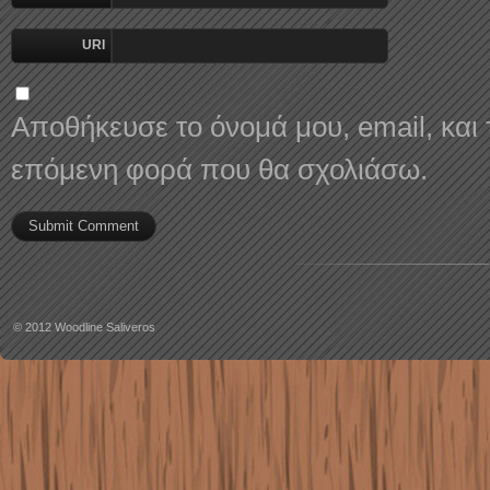
URI
Αποθήκευσε το όνομά μου, email, και 
επόμενη φορά που θα σχολιάσω.
© 2012
Woodline Saliveros