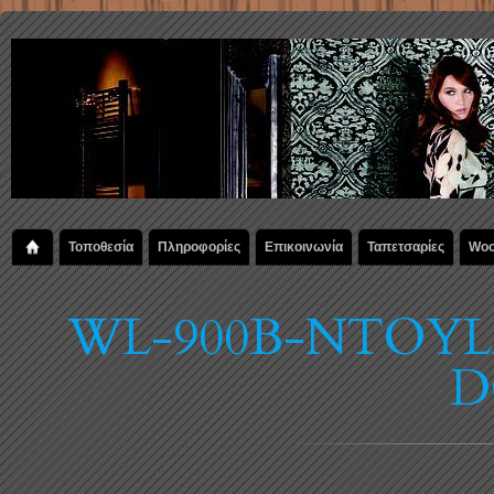
Τοποθεσία
Πληροφορίες
Επικοινωνία
Ταπετσαρίες
Woo
WL-900B-NTOYL
D