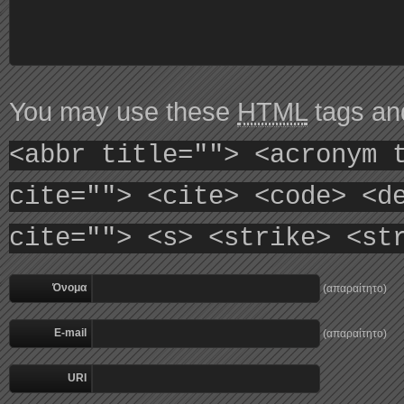
You may use these
HTML
tags and
<abbr title=""> <acronym 
cite=""> <cite> <code> <d
cite=""> <s> <strike> <st
Όνομα
(απαραίτητο)
E-mail
(απαραίτητο)
URI