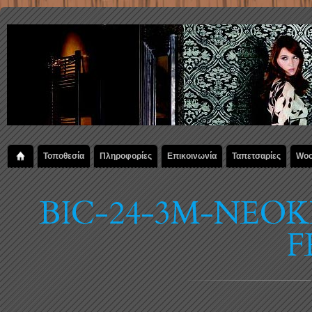
Τοποθεσία
Πληροφορίες
Επικοινωνία
Ταπετσαρίες
Woo
BIC-24-3M-NEOK
F