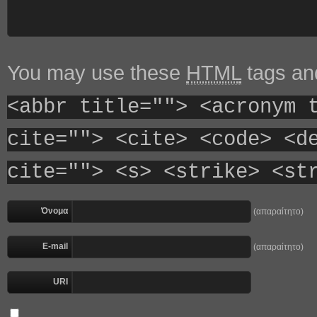
You may use these
HTML
tags and
<abbr title=""> <acronym 
cite=""> <cite> <code> <d
cite=""> <s> <strike> <st
Όνομα
(απαραίτητο)
E-mail
(απαραίτητο)
URI