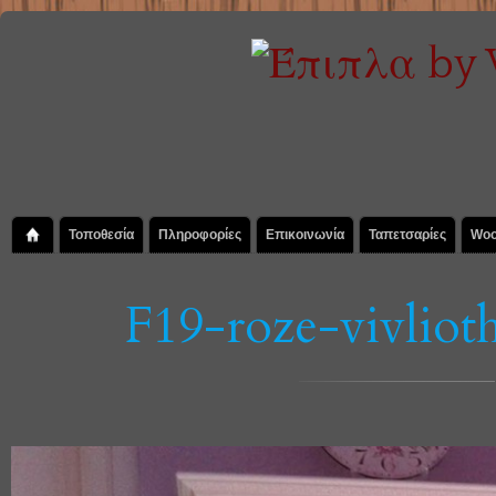
Τοποθεσία
Πληροφορίες
Επικοινωνία
Ταπετσαρίες
Woo
F19-roze-vivliot