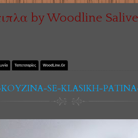
ωνία
Ταπετσαρίες
WoodLine.gr
H-KOYZINA-SE-KLASIKH-PATIN