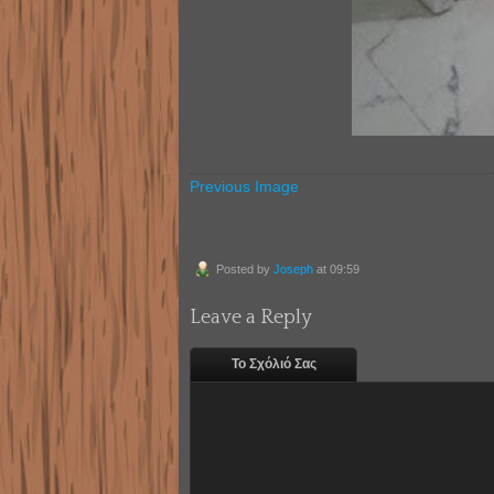
Previous Image
Posted by
Joseph
at 09:59
Leave a Reply
Το Σχόλιό Σας