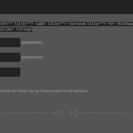
ref="" title=""> <abbr title=""> <acronym title=""> <b> <blockqu
strike> <strong>
(απαραίτητο)
(απαραίτητο)
 σε αυτόν τον πλοηγό για την επόμενη φορά που θα σχολιάσω.