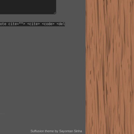
ote cite=""> <cite> <code> <del
Suffusion theme by Sayontan Sinha