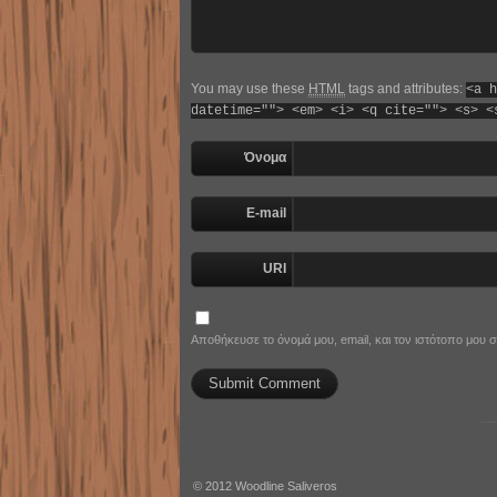
You may use these
HTML
tags and attributes:
<a h
datetime=""> <em> <i> <q cite=""> <s> <
Όνομα
E-mail
URI
Αποθήκευσε το όνομά μου, email, και τον ιστότοπο μου
© 2012
Woodline Saliveros