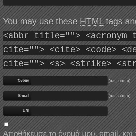
You may use these
HTML
tags and
<abbr title=""> <acronym 
cite=""> <cite> <code> <d
cite=""> <s> <strike> <st
Όνομα
(απαραίτητο)
E-mail
(απαραίτητο)
URI
Αποθήκευσε το όνομά μου, email, και 