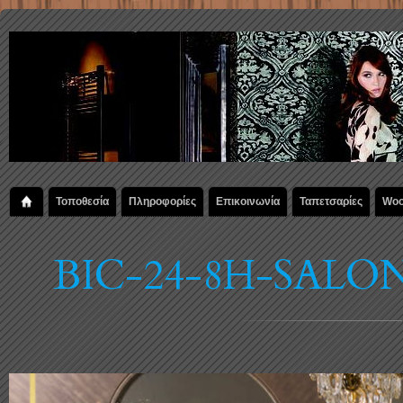
Τοποθεσία
Πληροφορίες
Επικοινωνία
Ταπετσαρίες
Woo
BIC-24-8H-SALO